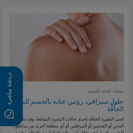
دردشة مباشرة
روتينات العناية بالبشرة
حلول سيرافي: روتين عناية بالجسم للبشرة
الجافّة
تُعتبر البشرة الجافّة إحدى حالات البشرة الشائعة، وقد تصيب
اليدَين أو القدمَين أو المرفقَين أو أي منطقة أخرى من مناطق
الجسم، لاسيّما في خلال أشهر الشتاء الباردة والجافّة. وقد ي…