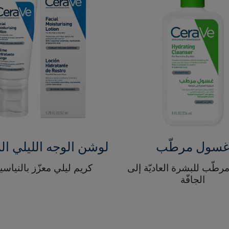
سول مرطّب
لوشن الوجه الليلي ا
طّب للبشرة العاديّة إلى
كريم ليلي معزّز بالنياسي
الجافّة