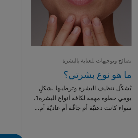
نصائح وتوجيهات للعناية بالبشرة
ما هو نوع بشرتي؟
يُشكّل تنظيف البشرة وترطيبها بشكلٍ
يومي خطوة مهمة لكافة أنواع البشرة1،
سواء كانت دهنيّة أم جافّة أم عاديّة أم…