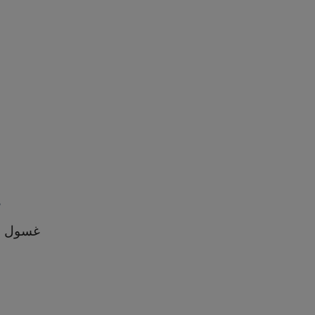
غ
غسول مر