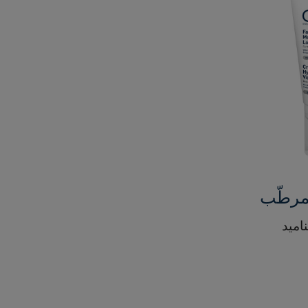
لمرطّب
ناميد