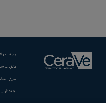
مستحضراتن
مكوّنات سي
طرق العناية
لمَ تختار س