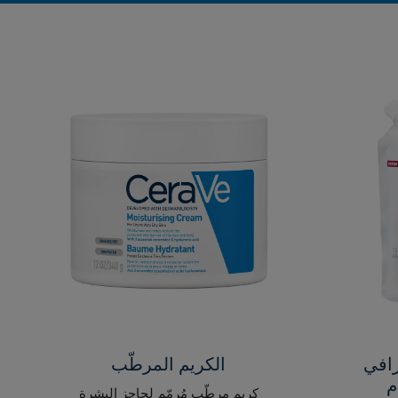
رافي
الكريم المرطّب
كريم مرطّب مُرمّم لحاجز البشرة