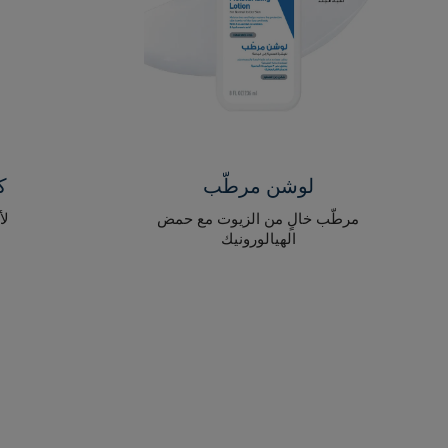
لوشن مرطّب
كري
مرطّب خالٍ من الزيوت مع حمض
لأ
الهيالورونيك