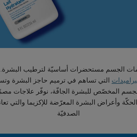
مات الجسم مستحضرات أساسيّة لترطيب البشرة. وتت
راميدات
التي تساهم في ترميم حاجز البشرة وت
الجسم المخصّص للبشرة الجافّة، نوفّر علاجات مص
الحكّة وأعراض البشرة المعرّضة للإكزيما والتي تع
الصدفيّة