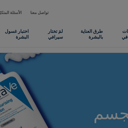
تواصل معنا
الأسئلة المتكر
ات
طرق العناية
لمَ تختار
اختبار غسول
في
بالبشرة
سيرافي
البشرة
لجسم