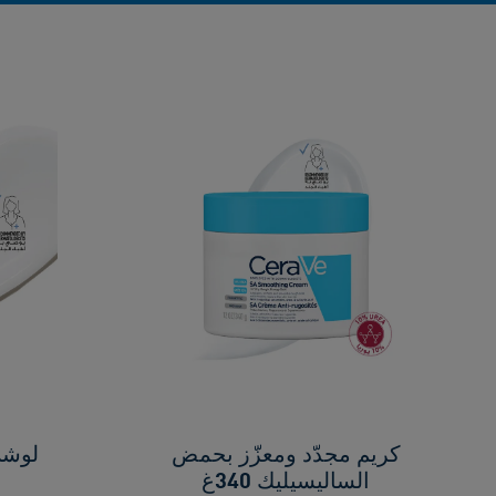
كريم مجدّد ومعزّز بحمض
لوشن
الساليسيليك 340غ
ا