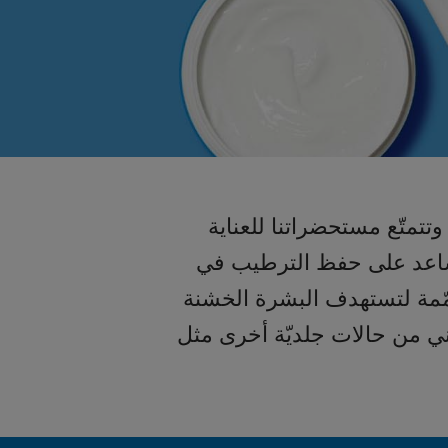
متّع مستحضراتنا للعناية
ساعد على حفظ الترطيب في
مّمة لتستهدف البشرة الخشنة
اني من حالات جلديّة أخرى مثل