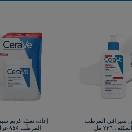
 سيرافي المرطب
إعادة تعبئة كريم سي
لمكثف ٢٣٦ مل
المرطّب 454 غرام