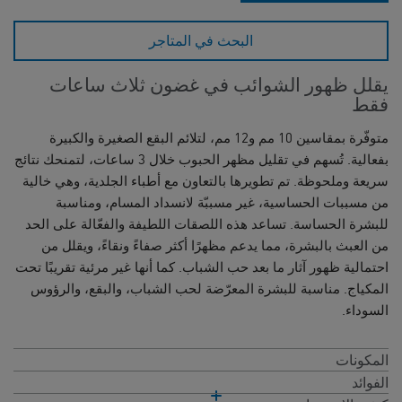
البحث في المتاجر
يقلل ظهور الشوائب في غضون ثلاث ساعات
فقط
متوفّرة بمقاسين 10 مم و12 مم، لتلائم البقع الصغيرة والكبيرة
بفعالية. تُسهم في تقليل مظهر الحبوب خلال 3 ساعات، لتمنحك نتائج
سريعة وملحوظة. تم تطويرها بالتعاون مع أطباء الجلدية، وهي خالية
من مسببات الحساسية، غير مسببّة لانسداد المسام، ومناسبة
للبشرة الحساسة. تساعد هذه اللصقات اللطيفة والفعّالة على الحد
من العبث بالبشرة، مما يدعم مظهرًا أكثر صفاءً ونقاءً، ويقلل من
احتمالية ظهور آثار ما بعد حب الشباب. كما أنها غير مرئية تقريبًا تحت
المكياج. مناسبة للبشرة المعرّضة لحب الشباب، والبقع، والرؤوس
السوداء.
المكونات
الفوائد