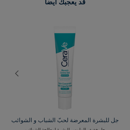
قد يعجبك أيضاً
جل للبشرة المعرضة لحبّ الشباب و الشوائب
جل خفيف الملمس للبشرة لمعالجة الشوائب​