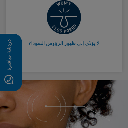
لا يسدّ المسام
Card Frontside
دردشة مباشرة
لا يؤدّي إلى ظهور الرؤوس السوداء