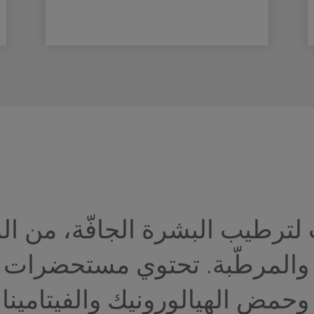
رطيب البشرة الجافّة، من الم
ة والمرطّبة. تحتوي مستحضرات
حمض الهيالورونيك والفيتامينا