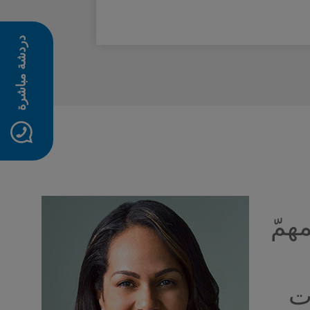
دردشة مباشرة
همّ
ت