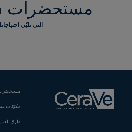
مستحضرات س
التي تلبّي احتياجات
مستحضراتن
مكوّنات سي
طرق العناية