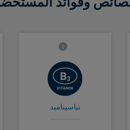
صائص وفوائد المستحضر
Frontside Info icon
يساعد على
de
Card Frontside
تهدئة البشرة
نياسيناميد​