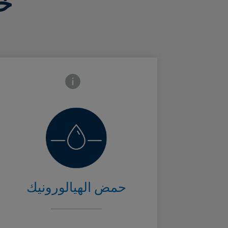
خ
Frontside Info icon
يحفظ الترطيب
الطبيعي في
Card Frontside
طبقات البشرة
حمض الهيالورونيك