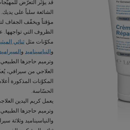
قد يؤثّر التعرّض للمهيّجا
الشائعة سلباً على يديك.
مؤقتاً ويخفّف الجفاف لتب
الظروف التي تواجهها. ع
مكوّنات مثل
ثنائي الميث
و
النياسيناميد
و
السيراميد
وترميم حاجزها الطبيعي ل
العلاجي من سيرافي، يُعد
المكوّنات المذكورة أعلاه 
الحسّاسة.
يعمل كريم اليدين العلا
وترميم حاجزها الطبيعي إ
والنياسيناميد وثلاثة سي