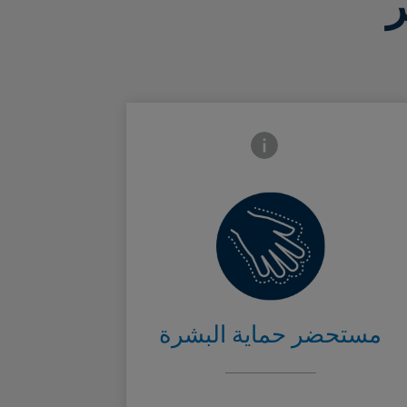
Frontside Info icon
يحمي البشرة
من المهيّجات
Card Frontsi
اليوميّة
مستحضر حماية البشرة