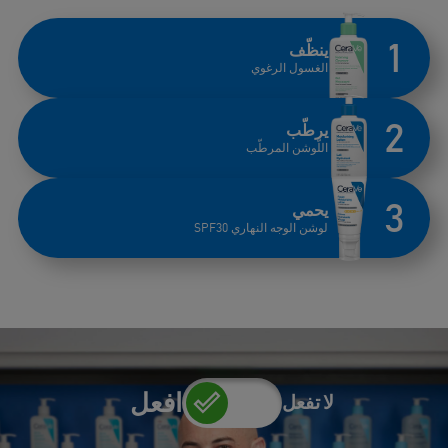
ينظّف
الغسول الرغوي
يرطّب
اللّوشن المرطّب
يحمي
لوشن الوجه النهاري SPF30
افعل
لا تفعل