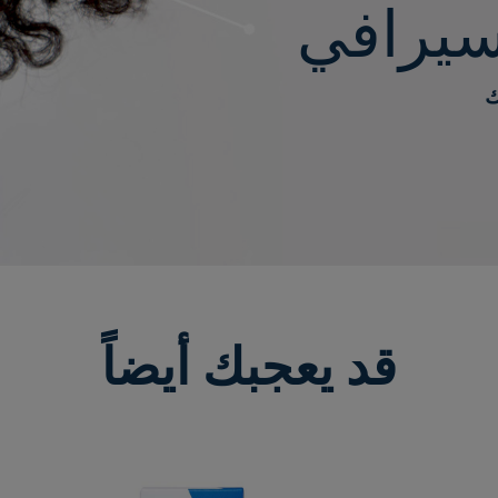
يرافي
ك
قد يعجبك أيضاً