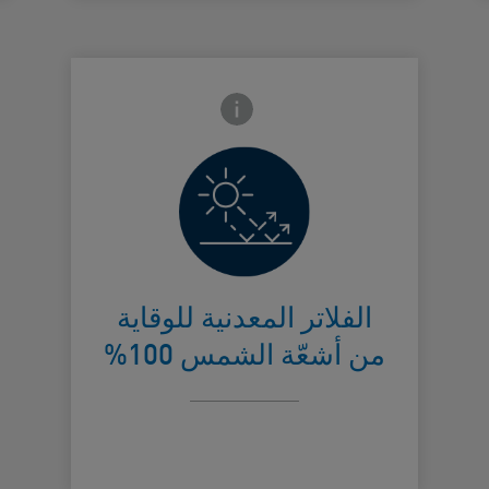
Frontside Info icon
تعكس أشعّة
الشمس
الضارّة وتشكّل
Card Frontside
حاجزاً واقياً
الفلاتر المعدنية للوقاية
من أشعّة الشمس 100%
على البشرة