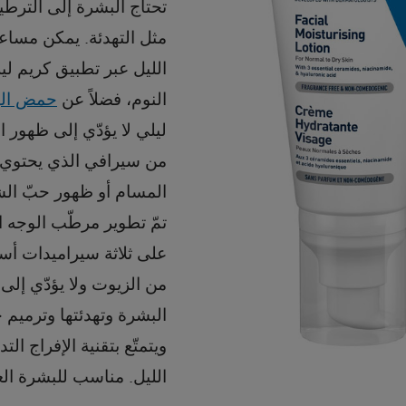
تحتاج البشرة إلى الترطي
مثل التهدئة. يمكن مساع
الليل عبر تطبيق كريم ل
النوم، فضلاً عن
حمض اله
ليلي لا يؤدّي إلى ظهور 
من سيرافي الذي يحتوي عل
المسام أو ظهور حبّ ال
تمّ تطوير مرطّب الوجه ا
على ثلاثة سيراميدات أسا
من الزيوت ولا يؤدّي إل
البشرة وتهدئتها وترميم ح
ويتمتّع بتقنية الإفراج 
الليل. مناسب للبشرة العاد