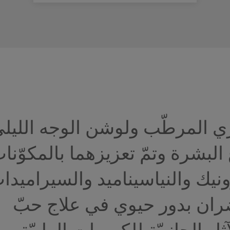
اري المرطّب ولوشن الوجه الليل
البشرة وتمّ تعزيزهما بالمكوّنا
يك والنياسيناميد والسيراميدا
ران بدور حيوي في علاج حبّ
ر الجانبيّة للكريمات الطبيّة،