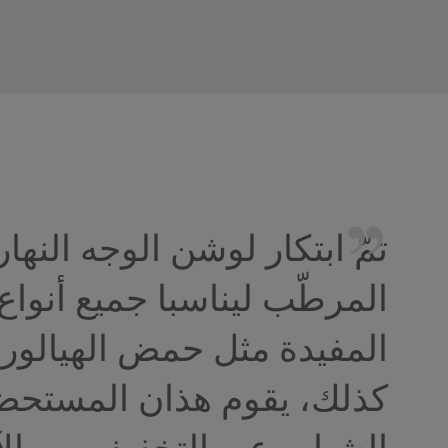
تمّ ابتكار لوشن الوجه النه
المرطّب ليناسبا جميع أنواع 
المفيدة مثل حمض الهيالورون
كذلك، يقوم هذان المستحض
الشباب عبر التخفيف من الآثا