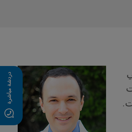
ي
دردشة مباشرة
ت
ت.