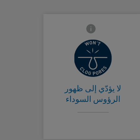
Frontside Info icon
لا يسدّ المسام
Card Frontsi
لا يؤدّي إلى ظهور
الرؤوس السوداء