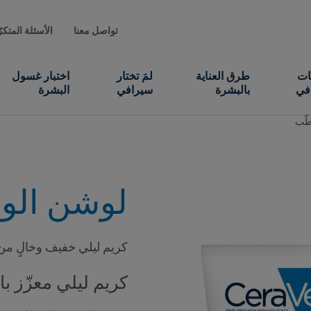
تواصل معنا
الأسئلة المتكر
ات
طرق العناية
لمَ تختار
اختبار غسول
في
بالبشرة
سيرافي
البشرة
طّب
لوشن الوج
كريم ليلي خفيف وخالٍ من
كريم ليلي معزّز با