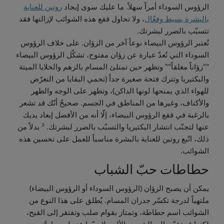
الرؤوس السوداء أمراً سهلاً. ما عليك سوى إيجاد
روتين للعناية
بالبشرة بسيط وفعّال
، ولا تحاول فقع هذه الشوائب لإزالتها فقد
تتسبّب بالضرر لبشرتك.
تُعتبر الرؤوس البيضاء نوعاً آخر من الزؤان. على خلاف الرؤوس
السوداء التي تُعدّ عبارة عن زؤان مفتوح، تشكّل الرؤوس البيضاء
""زؤاناً مغلقاً"" وتظهر حين تمتلئ المسام بالزهم والخلايا الميتة
والبكتيريا وتترك فتحة صغيرة جداً (تحمي البقايا من التعرّض
للهواء الذي يمنحها لونها الداكن)، وتظهر على الوجه والظهر
والأكتاف، وغيرها من المناطق في الجسم. صحيحٌ أنّك قد تشعر
بالرغبة في فقع الرؤوس البيضاء، إلّا أنه من الأفضل إبعاد يديك
3
عنها لتجنّب انتشار البكتيريا والتسبّب بالضرر لبشرتك.
بدلاً من
ذلك، اتّبع روتين للعناية بالبشرة مناسباً للعمل على تحسين هذه
الشوائب.
حطاطات حبّ الشباب
يمكن أن يصبح الزؤان (الرؤوس السوداء أو الرؤوس البيضاء)
ملتهباً لدرجة تكسّر جدران المسام. يُطلق على هذا النوع من
الشوائب اسم حطاطة، وتمتاز بقوام صلب وتفتقر إلى القيح،
4