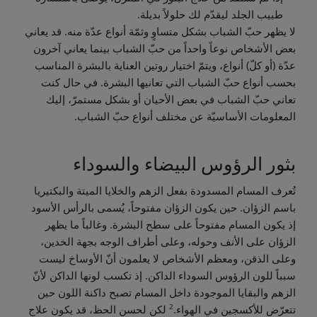
طبيب الجلد ليقدّم لك حلولاً بديلة.
لا يظهر حبّ الشباب بشكل متساوٍ وثمّة أنواع عدّة منه. قد يعاني
بعض الأشخاص نوعاً واحداً من حبّ الشباب بينما يعاني آخرون
عدّة (أو كلّ) أنواع، ويتمّ اختيار روتين العناية بالبشرة المناسب
بحسب أنواع حبّ الشباب التي تعانيها البشرة. في حال كنت
تعاني حبّ الشباب في بعض الأحيان أو بشكل مستمرّ، إليك
المعلومات الأساسيّة عن مختلف أنواع حبّ الشباب.
بثور الرؤوس البيضاء والسوداء
تُعرف المسام المسدودة بفعل الزهم والخلايا الميتة والبكتيريا
باسم الزؤان. حين يكون الزؤان مفتوحاً، يُسمى بالرأس الأسود
إذ يكون المسام مفتوحاً على سطح البشرة. وغالباً ما يظهر
الزؤان على الأنف وحوله، وعلى أطراف الوجه بجهة الخدين،
وعلى الذقن، ومعظم الأشخاص لا يعلمون أنّ الأوساخ ليست
سبباً للون الرؤوس السوداء الداكن. إذ تكسب لونها الداكن لأنّ
الزهم والبقايا الموجودة داخل المسام تصبح داكنة اللون حين
2
تتعرّض للأكسجين في الهواء.
لكن لحسن الحظ، قد يكون علاج