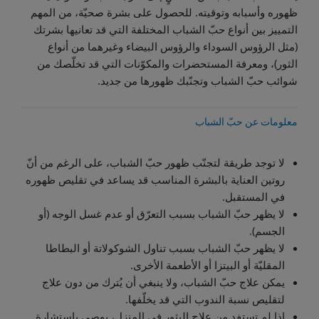
ظهوره وأسبابه وتوقيته. للحصول على بشرة صحيّة، من المهم
التمييز بين أنواع حبّ الشباب المختلفة التي قد تعانيها بشرتك
(مثل الرؤوس السوداء والرؤوس البيضاء وغيرهما من أنواع
الثور)، ومعرفة المستحضرات والمكوّنات التي قد تخلّصك من
شوائب حبّ الشباب وتجنّبك ظهورها من جديد.
معلومات عن حبّ الشباب
لا توجد طريقة لتجنّب ظهور حبّ الشباب، على الرغم من أنّ
روتين العناية بالبشرة المناسب قد يساعد في تقليص ظهوره
في المستقبل.
لا يظهر حبّ الشباب بسبب التعرّق أو عدم غسل الوجه (أو
الجسم).
لا يظهر حبّ الشباب بسبب تناول الشوكولاتة أو البطاطا
المقليّة أو البيتزا أو الأطعمة الأخرى.
يمكن علاج حبّ الشباب، ولا ينبغي أن يُترك من دون علاج
لتقليص نسبة الندوب التي قد يخلّفها.
إذا لم تستفد من علاج البثور في المنزل، يوصى باستشارة