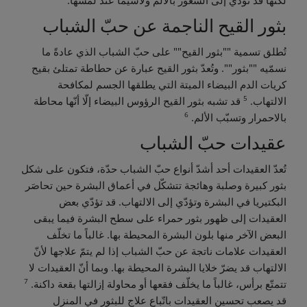
لكنها قد تؤدّي إلى الشعور بالألم ولاسيّما عند لمسها.
بثور القيح الناجمة عن حبّ الشباب
تُطلق تسمية ""بثور القيح"" على حبّ الشباب الذي عادةً ما
نسمّيه ""بثور"". وتُعدّ بثور القيح عبارة عن حطاطة تمتلئ بقيح
كريات الدم البيضاء الميتة التي يطلقها الجسم لمكافحة
5
الالتهاب.
قد تشبه بثور القيح الرؤوس البيضاء إلّا أنّها محاطة
6
بالاحمرار وتسبّب الألم.
عقيدات حبّ الشباب
تُعدّ العقيدات أحد أشدّ أنواع حبّ الشباب حدّة، فتكون على شكل
بثور كبيرة وصلبة وهائجة تتشكّل في أعماق البشرة حين تحاصَر
البكتيريا في البشرة وتؤدّي إلى الالتهاب. قد تؤدّي بعض
العقيدات إلى ظهور بثور حمراء على سطح البشرة فيما يبقى
البعض الآخر منها بلون البشرة المحيطة بها. غالباً ما تخلّف
العقيدات علامات ناتجة عن حبّ الشباب إذا لم يتمّ علاجها لأنّ
الالتهاب قد يضرّ خلايا البشرة المحيطة بها. وبما أنّ العقيدات لا
7
تتمتّع برأس، غالباً ما يخلّف فقعها أو محاولة إزالتها بقعة داكنة.
قد يصعب تحسين العقيدات باتّباع علاج للبثور في المنزل