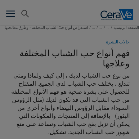
Main Navigation
البحث
en search
n menu
الصفحة الرئيسية​
/
...
/
...
/
...
/
استعراض أنواع حبّ الشباب المختلفة - وطُرق معالجتها
حالات البشرة
فهم أنواع حب الشباب المختلفة
وعلاجها
من نوع حب الشباب لديك ، إلى كيف ولماذا ومتى
تندلع ، يختلف حب الشباب لدى الجميع. المفتاح
للحصول على بشرة صحية هو فهم الأنواع المختلفة
من حب الشباب التي قد تكون لديك (مثل الرؤوس
السوداء مقابل الرؤوس البيضاء وأنواع أخرى من
البثور) - بالإضافة إلى المنتجات والمكونات التي
يمكن أن تزيل بقع حب الشباب وتساعد على منع
ظهور حب الشباب الجديد. تشكيل.