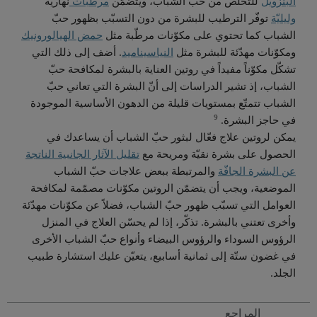
البنزويل
للتخلّص من حبّ الشباب، ويتضمّن
مرطّبات
نهاريّة
وليليّة
توفّر الترطيب للبشرة من دون التسبّب بظهور حبّ
الشباب كما تحتوي على مكوّنات مرطّبة مثل
حمض الهيالورونيك
ومكوّنات مهدّئة للبشرة مثل
النياسيناميد
. أضف إلى ذلك التي
تشكّل مكوّناً مفيداً في روتين العناية بالبشرة لمكافحة حبّ
الشباب، إذ تشير الدراسات إلى أنّ البشرة التي تعاني حبّ
الشباب تتمتّع بمستويات قليلة من الدهون الأساسية الموجودة
9
في حاجز البشرة.
يمكن لروتين علاج فعّال لبثور حبّ الشباب أن يساعدك في
الحصول على بشرة نقيّة ومريحة مع
تقليل الآثار الجانبية الناتجة
عن البشرة الجافّة
والمرتبطة ببعض علاجات حبّ الشباب
الموضعية، ويجب أن يتضمّن الروتين مكوّنات مصمّمة لمكافحة
العوامل التي تسبّب ظهور حبّ الشباب، فضلاً عن مكوّنات مهدّئة
وأخرى تعتني بالبشرة. تذكّر، إذا لم يحسّن العلاج في المنزل
الرؤوس السوداء والرؤوس البيضاء وأنواع حبّ الشباب الأخرى
في غضون ستّة إلى ثمانية أسابيع، يتعيّن عليك استشارة طبيب
الجلد.
المراجع