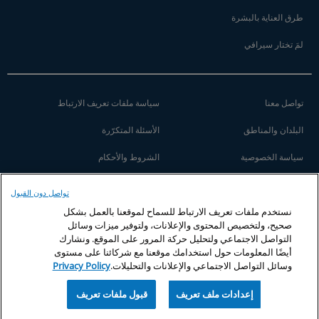
طرق العناية بالبشرة
لمَ تختار سيرافي
تواصل معنا
سياسة ملفات تعريف الارتباط
البلدان والمناطق
الأسئلة المتكرّرة
سياسة الخصوصية
الشروط والأحكام
إعدادات ملف تعريف
خريطة الموقع
تواصل دون القبول
نستخدم ملفات تعريف الارتباط للسماح لموقعنا بالعمل بشكل
صحيح، ولتخصيص المحتوى والإعلانات، ولتوفير ميزات وسائل
التواصل الاجتماعي ولتحليل حركة المرور على الموقع. ونشارك
أيضًا المعلومات حول استخدامك موقعنا مع شركائنا على مستوى
وسائل التواصل الاجتماعي والإعلانات والتحليلات.
Privacy Policy
إعدادات ملف تعريف
قبول ملفات تعريف