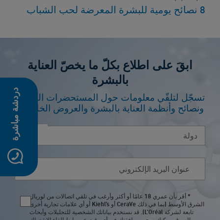
8 نصائح يومية للبشرة المعرضة لحب الشباب
ابقَ على اطلاع بكلّ ما يخصّ العناية
بالبشرة
دردشة مباشرة
تسجّل لتلقّي معلومات حول المستحضرات الجديدة
ونصائح وأنظمة العناية بالبشرة والعروض الخاصة*.
Select country
عنوان البريد الإلكتروني
* أقر بأن عمري 18 عامًا أو أكثر وأرغب في تلقي اتصالات من لوريال
Newsletter policy
الشرق الأوسط (بما في ذلك CeraVe أو Kiehl’s أو أي علامات تجارية أخرى
تابعة لشركة L’Oréal). قد نستخدم بياناتك الشخصية للتحليلات وأبحاث
السوق. يمكنك سحب موافقتك في أي وقت عبر رابط إلغاء الاشتراك