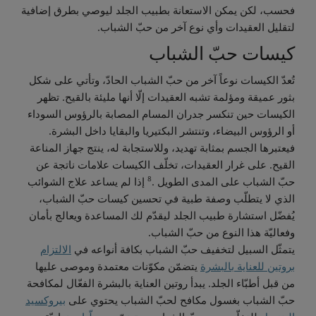
فحسب، لكن يمكن الاستعانة بطبيب الجلد ليوصي بطرق إضافية
لتقليل العقيدات وأي نوع آخر من حبّ الشباب.
كيسات حبّ الشباب
تُعدّ الكيسات نوعاً آخر من حبّ الشباب الحادّ، وتأتي على شكل
بثور عميقة ومؤلمة تشبه العقيدات إلّا أنها مليئة بالقيح. تظهر
الكيسات حين تنكسر جدران المسام المصابة بالرؤوس السوداء
أو الرؤوس البيضاء، وتنتشر البكتيريا والبقايا داخل البشرة.
فيعتبرها الجسم بمثابة تهديد، وللاستجابة له، ينتج جهاز المناعة
القيح. على غرار العقيدات، تخلّف الكيسات علامات ناتجة عن
8
حبّ الشباب على المدى الطويل .
إذا لم يساعد علاج الشوائب
الذي لا يتطلّب وصفة طبية في تحسين كيسات حبّ الشباب،
يُفضّل استشارة طبيب الجلد ليقدّم لك المساعدة ويعالج بأمان
وفعاليّة هذا النوع من حبّ الشباب.
يتمثّل السبيل لتخفيف حبّ الشباب بكافة أنواعه في
الالتزام
بروتين للعناية بالبشرة
يتضمّن مكوّنات معتمدة وموصى عليها
من قبل أطبّاء الجلد. يبدأ روتين العناية بالبشرة الفعّال لمكافحة
حبّ الشباب بغسول مكافح لحبّ الشباب يحتوي على
بيروكسيد