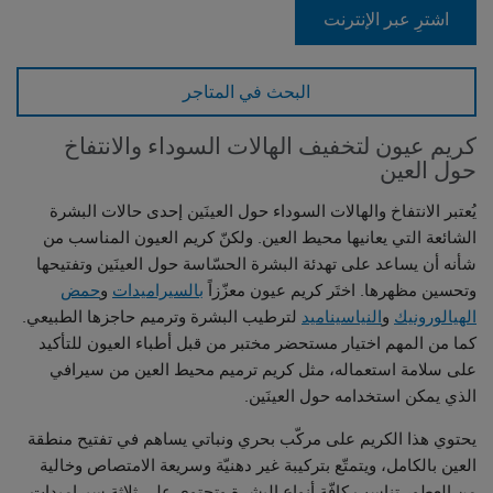
اشترِ عبر الإنترنت
البحث في المتاجر
كريم عيون لتخفيف الهالات السوداء والانتفاخ
حول العين
يُعتبر الانتفاخ والهالات السوداء حول العينَين إحدى حالات البشرة
الشائعة التي يعانيها محيط العين. ولكنّ كريم العيون المناسب من
شأنه أن يساعد على تهدئة البشرة الحسّاسة حول العينَين وتفتيحها
وتحسين مظهرها. اختَر كريم عيون معزّزاً
بالسيراميدات
و
حمض
الهيالورونيك
و
النياسيناميد
لترطيب البشرة وترميم حاجزها الطبيعي.
كما من المهم اختيار مستحضر مختبر من قبل أطباء العيون للتأكيد
على سلامة استعماله، مثل كريم ترميم محيط العين من سيرافي
الذي يمكن استخدامه حول العينَين.
يحتوي هذا الكريم على مركّب بحري ونباتي يساهم في تفتيح منطقة
العين بالكامل، ويتمتّع بتركيبة غير دهنيّة وسريعة الامتصاص وخالية
من العطور تناسب كافّة أنواع البشرة وتحتوي على ثلاثة سيراميدات