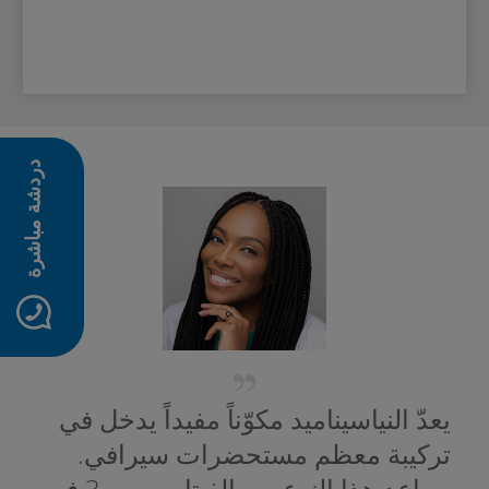
دردشة مباشرة
يعدّ النياسيناميد مكوّناً مفيداً يدخل في
تركيبة معظم مستحضرات سيرافي.
يساعد هذا النوع من الفيتامين بي 3 في