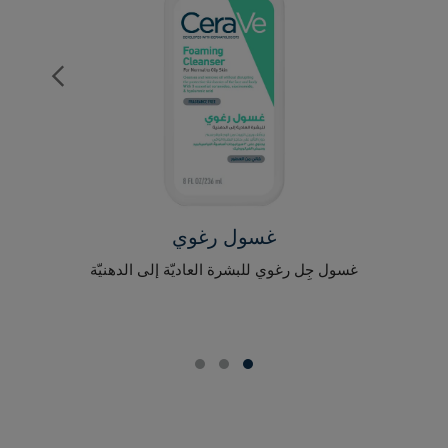
غسول رغوي
لو
غسول جِل رغوي للبشرة العاديّة إلى الدهنيّة
مرطّ