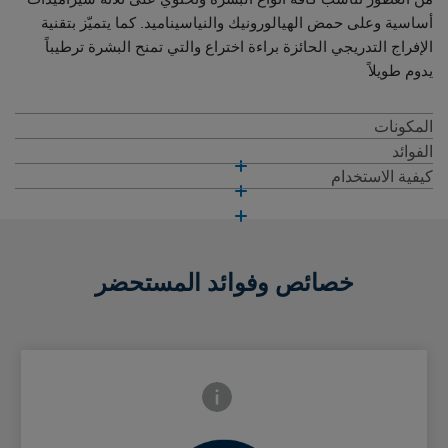
أساسية وعلى حمض الهيالورونيك والنياسيناميد. كما يتميّز بتقنية
الإفراج التدريجي الحائزة براءة اختراع والتي تمنح البشرة ترطيباً
يدوم طويلاً
المكونات
الفوائد
كيفية الاستخدام
خصائص وفوائد المستحضر
Frontside Info icon
Backside Close icon