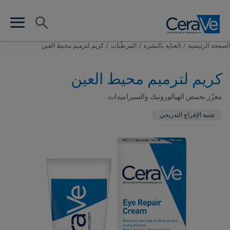
Main Navigation
البحث
en search
n menu
الصفحة الرئيسية​
/
العناية بالبشرة
/
المرطّبات
/
كريم لترميم محيط العين
كريم لترميم محيط العين
معزّز بحمض الهيالورونيك والسيراميدات
تقنية الإفراج التدريجي